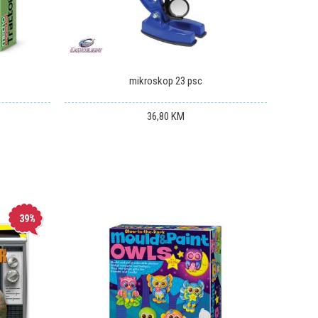
mikroskop 23 psc
36,80
KM
39
%