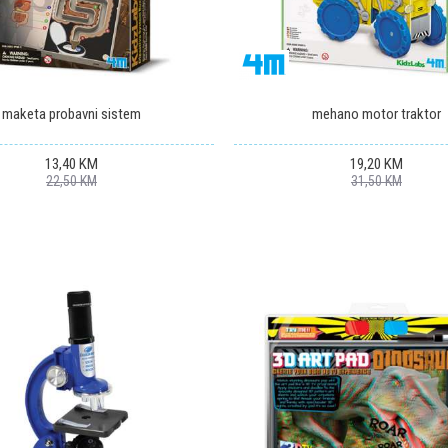
maketa probavni sistem
mehano motor traktor
13,40
KM
19,20
KM
22,50
KM
31,50
KM