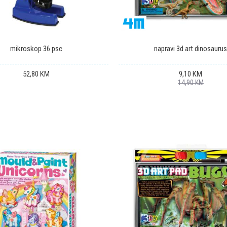
mikroskop 36 psc
napravi 3d art dinosauru
52,80
KM
9,10
KM
14,90
KM