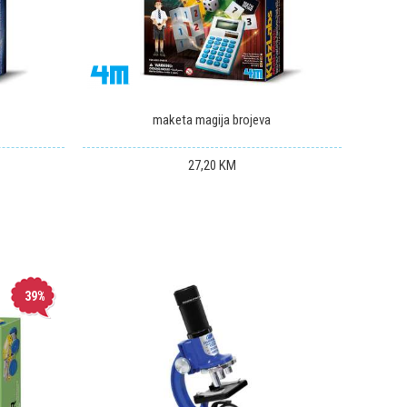
maketa magija brojeva
27,20
KM
39
%