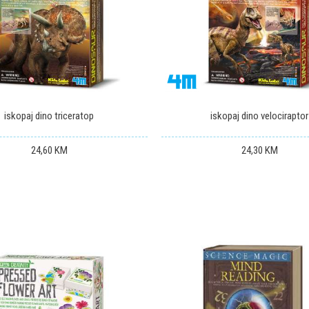
iskopaj dino triceratop
iskopaj dino velociraptor
24,60
KM
24,30
KM