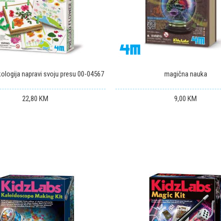
kologija napravi svoju presu 00-04567
magična nauka
22,80
KM
9,00
KM