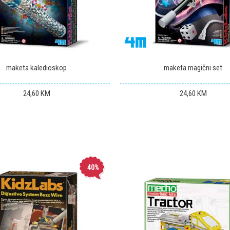
maketa kaledioskop
maketa magični set
24,60
KM
24,60
KM
40
%