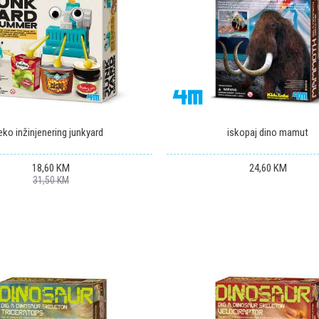
eko inžinjenering junkyard
iskopaj dino mamut
18,60
KM
24,60
KM
31,50
KM