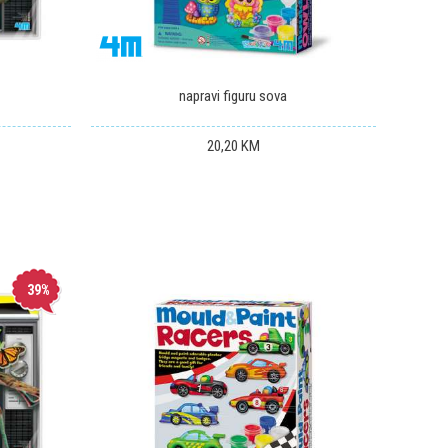
s
napravi figuru sova
20,20
KM
39
%