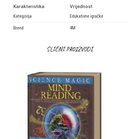
Karakteristika
Vrijednost
Kategorija
Edukativne igračke
Brend
4M
OSTAVI KOMENTAR
SLIČNI PROIZVODI
Ime/Nadimak
Email
Poruka