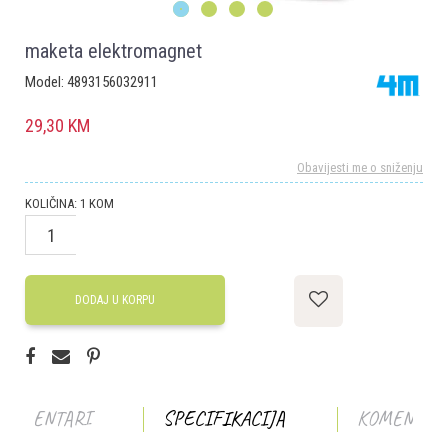
1
2
3
4
maketa elektromagnet
Model:
4893156032911
29,30
KM
Obavijesti me o sniženju
KOLIČINA:
1
KOM
DODAJ U KORPU
KOMENTARI
SPECIFIKACIJA
KOMENTAR