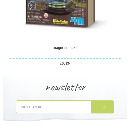
POŠALJI
magična nauka
9,00
KM
newsletter
PRIJAVITE SE