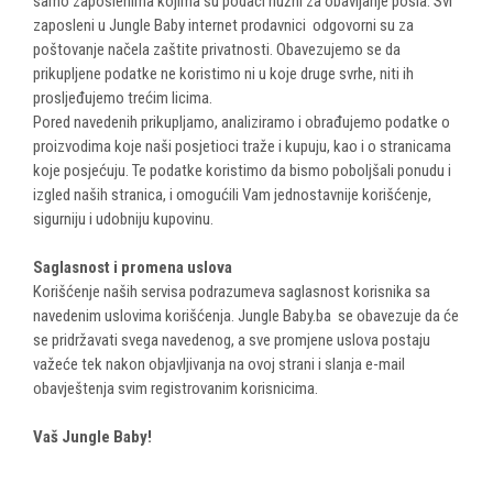
samo zaposlenima kojima su podaci nužni za obavljanje posla. Svi
zaposleni u Jungle Baby internet prodavnici odgovorni su za
poštovanje načela zaštite privatnosti. Obavezujemo se da
prikupljene podatke ne koristimo ni u koje druge svrhe, niti ih
prosljeđujemo trećim licima.
Pored navedenih prikupljamo, analiziramo i obrađujemo podatke o
proizvodima koje naši posjetioci traže i kupuju, kao i o stranicama
koje posjećuju. Te podatke koristimo da bismo poboljšali ponudu i
izgled naših stranica, i omogućili Vam jednostavnije korišćenje,
sigurniju i udobniju kupovinu.
Saglasnost i promena uslova
Korišćenje naših servisa podrazumeva saglasnost korisnika sa
navedenim uslovima korišćenja. Jungle Baby.ba se obavezuje da će
se pridržavati svega navedenog, a sve promjene uslova postaju
važeće tek nakon objavljivanja na ovoj strani i slanja e-mail
obavještenja svim registrovanim korisnicima.
Vaš Jungle Baby!