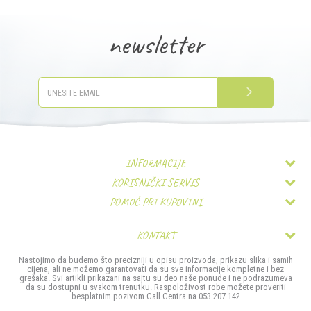
newsletter
PRIJAVITE SE
INFORMACIJE
KORISNIČKI SERVIS
O nama
POMOĆ PRI KUPOVINI
Uslovi korišćenja i prodaje
Zaposlenje
Pravo na odustajanje
Politika privatnosti
Kontakt
KONTAKT
Najčešća pitanja
Kako kupiti
MIS TRADE- Company d.o.o.
Nastojimo da budemo što precizniji u opisu proizvoda, prikazu slika i samih
Povrat sredstava
cijena, ali ne možemo garantovati da su sve informacije kompletne i bez
Načini plaćanja
Stefana Provenčanog bb
grešaka. Svi artikli prikazani na sajtu su deo naše ponude i ne podrazumeva
da su dostupni u svakom trenutku. Raspoloživost robe možete proveriti
Reklamacije
Isporuka
besplatnim pozivom Call Centra na 053 207 142
74000 Doboj