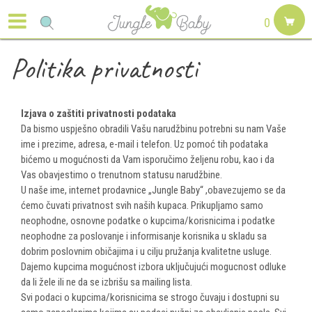
0
Politika privatnosti
Izjava o zaštiti privatnosti podataka
Da bismo uspješno obradili Vašu narudžbinu potrebni su nam Vaše
ime i prezime, adresa, e-mail i telefon. Uz pomoć tih podataka
bićemo u mogućnosti da Vam isporučimo željenu robu, kao i da
Vas obavjestimo o trenutnom statusu narudžbine.
U naše ime, internet prodavnice „Jungle Baby“ ,obavezujemo se da
ćemo čuvati privatnost svih naših kupaca. Prikupljamo samo
neophodne, osnovne podatke o kupcima/korisnicima i podatke
neophodne za poslovanje i informisanje korisnika u skladu sa
dobrim poslovnim običajima i u cilju pružanja kvalitetne usluge.
Dajemo kupcima mogućnost izbora uključujući mogucnost odluke
da li žele ili ne da se izbrišu sa mailing lista.
Svi podaci o kupcima/korisnicima se strogo čuvaju i dostupni su