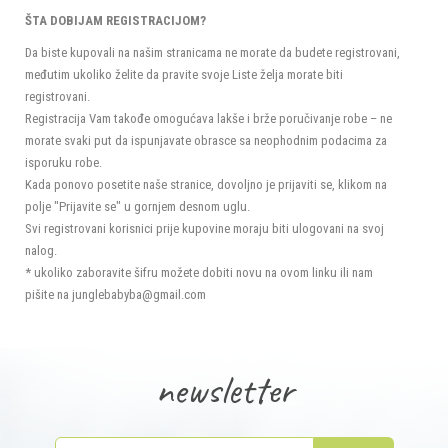
ŠTA DOBIJAM REGISTRACIJOM?
Da biste kupovali na našim stranicama ne morate da budete registrovani,
međutim ukoliko želite da pravite svoje Liste želja morate biti
registrovani.
Registracija Vam takođe omogućava lakše i brže poručivanje robe – ne
morate svaki put da ispunjavate obrasce sa neophodnim podacima za
isporuku robe.
Kada ponovo posetite naše stranice, dovoljno je prijaviti se, klikom na
polje "Prijavite se" u gornjem desnom uglu.
Svi registrovani korisnici prije kupovine moraju biti ulogovani na svoj
nalog.
* ukoliko zaboravite šifru možete dobiti novu na ovom linku ili nam
pišite na junglebabyba@gmail.com
newsletter