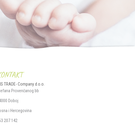
KONTAKT
IS TRADE- Company d.o.o.
tefana Provenčanog bb
4000 Doboj
osna i Hercegovina
53 207 142