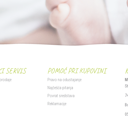
I SERVIS
POMOĆ PRI KUPOVINI
 prodaje
Pravo na odustajanje
M
S
i
Najčešća pitanja
7
Povrat sredstava
Reklamacije
B
0