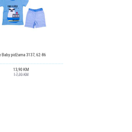
 Baby pidžama 3137, 62-86
13,90
KM
17,30
KM