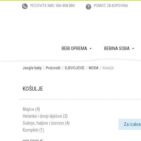
POZOVITE NAS: 066 808 884
POMOĆ ZA KUPOVINU
BEBI OPREMA
BEBINA SOBA
Jungle baby
Proizvodi
DJEVOJČICE
MODA
Košulje
KOŠULJE
Majice (4)
Helanke i donji dijelovi (3)
Suknje, haljine i šorcevi (4)
Za izabra
Kompleti (1)