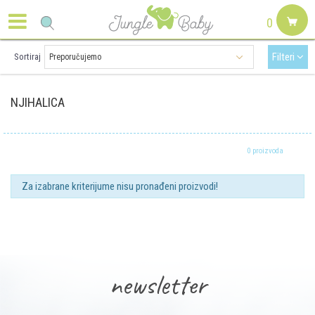
0
Filteri
Sortiraj
NJIHALICA
0 proizvoda
Za izabrane kriterijume nisu pronađeni proizvodi!
newsletter