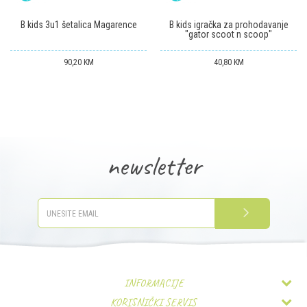
B kids 3u1 šetalica Magarence
B kids igračka za prohodavanje
"gator scoot n scoop"
90,20
KM
40,80
KM
newsletter
PRIJAVITE SE
INFORMACIJE
KORISNIČKI SERVIS
O nama