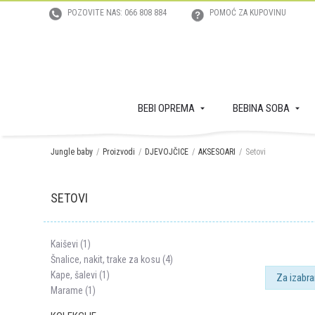
POZOVITE NAS: 066 808 884
POMOĆ ZA KUPOVINU
BEBI OPREMA
BEBINA SOBA
Jungle baby
Proizvodi
DJEVOJČICE
AKSESOARI
Setovi
SETOVI
Kaiševi (1)
Šnalice, nakit, trake za kosu (4)
Kape, šalevi (1)
Za izabra
Marame (1)