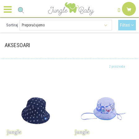
0
Filteri
Sortiraj
AKSESOARI
2 proizvoda