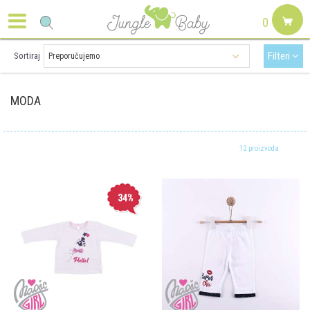
0
Filteri
Sortiraj
MODA
12 proizvoda
34
%