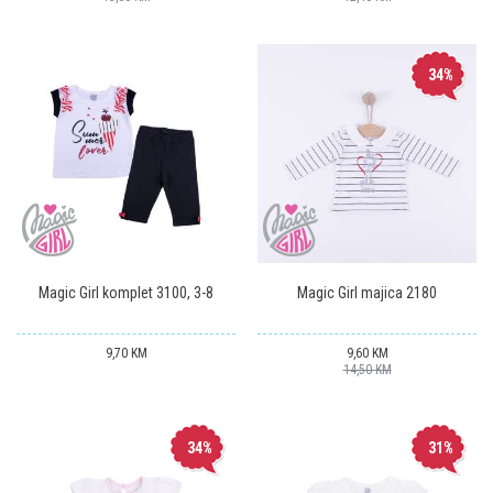
34
%
Magic Girl komplet 3100, 3-8
Magic Girl majica 2180
9,70
KM
9,60
KM
14,50
KM
34
%
31
%