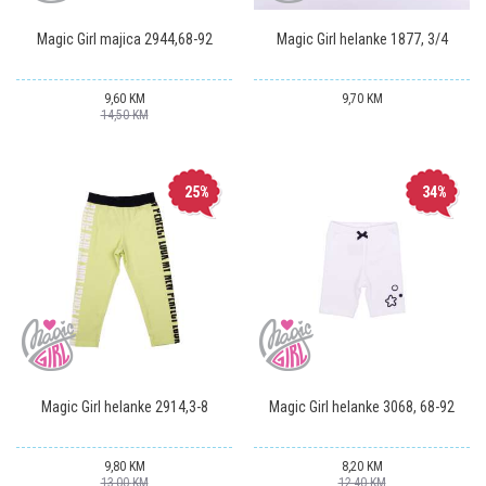
Magic Girl majica 2944,68-92
Magic Girl helanke 1877, 3/4
9,60
KM
9,70
KM
14,50
KM
25
%
34
%
Magic Girl helanke 2914,3-8
Magic Girl helanke 3068, 68-92
9,80
KM
8,20
KM
13,00
KM
12,40
KM