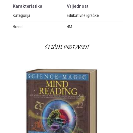
Karakteristika
Vrijednost
Kategorija
Edukativne igračke
Brend
4M
OSTAVI KOMENTAR
SLIČNI PROIZVODI
Ime/Nadimak
9
%
Email
Poruka