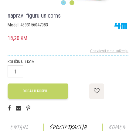
1
2
napravi figuru unicorns
Model:
4893156047083
18,20
KM
Obavijesti me o sniženju
KOLIČINA:
1
KOM
DODAJ U KORPU
KOMENTARI
SPECIFIKACIJA
KOMENTAR