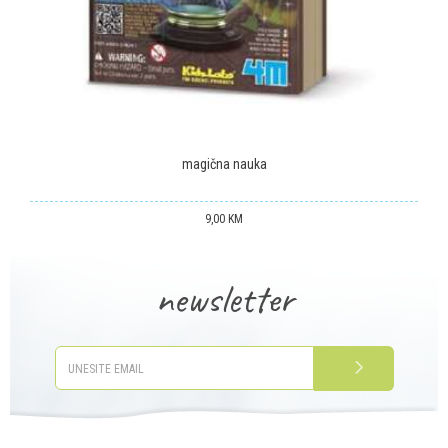
POŠALJI
magična nauka
9,00
KM
newsletter
PRIJAVITE SE