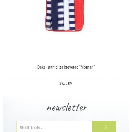
POŠALJI
Deksi štitnici za krevetac "Mornari"
29,50
KM
newsletter
PRIJAVITE SE