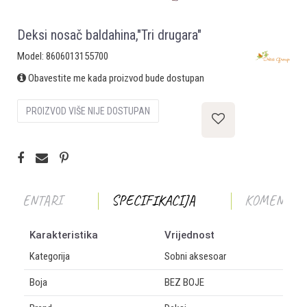
Deksi nosač baldahina,"Tri drugara"
Model:
8606013155700
Obavestite me kada proizvod bude dostupan
PROIZVOD VIŠE NIJE DOSTUPAN
KOMENTARI
SPECIFIKACIJA
KOMENTAR
Karakteristika
Vrijednost
Kategorija
Sobni aksesoar
Boja
BEZ BOJE