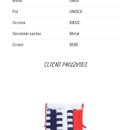
Brend
Deksi
Pol
UNISEX
Sezona
BASIC
Sirovinski sastav
Metal
Uzrast
BEBE
OSTAVI KOMENTAR
SLIČNI PROIZVODI
Ime/Nadimak
3
%
Email
Poruka