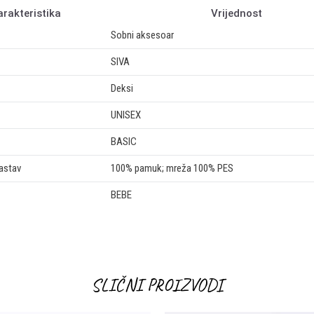
arakteristika
Vrijednost
Sobni aksesoar
SIVA
Deksi
UNISEX
BASIC
sastav
100% pamuk; mreža 100% PES
BEBE
Email
SLIČNI PROIZVODI