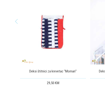
13
%
Poruka
POŠALJI
me
Deksi štitnici za krevetac "Mornari"
Deks
29,50
KM