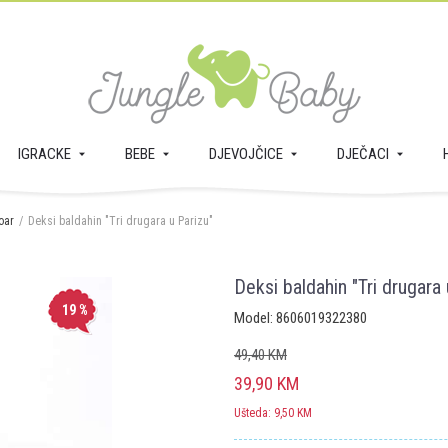
IGRACKE
BEBE
DJEVOJČICE
DJEČACI
oar
Deksi baldahin "Tri drugara u Parizu"
Deksi baldahin "Tri drugara 
19
%
Model:
8606019322380
49,40
KM
39,90
KM
Ušteda:
9,50
KM