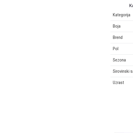
K
Kategorija
Boja
Brend
Pol
Sezona
Sirovinski 
Uzrast
OSTAVI KOMENTAR
Ime/Nadimak