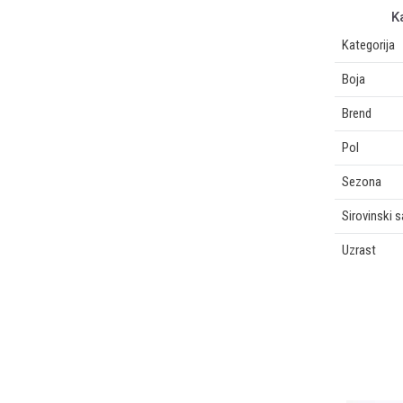
K
Kategorija
Boja
Brend
Pol
Sezona
Sirovinski 
Uzrast
OSTAVI KOMENTAR
Ime/Nadimak