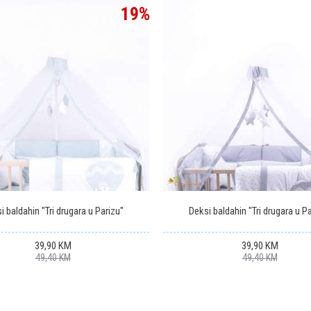
19
%
i baldahin "Tri drugara u Parizu"
Deksi baldahin "Tri drugara u P
39,90
KM
39,90
KM
49,40
KM
49,40
KM