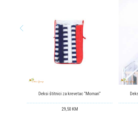
13
%
Poruka
POŠALJI
me
Deksi štitnici za krevetac "Mornari"
Deks
29,50
KM