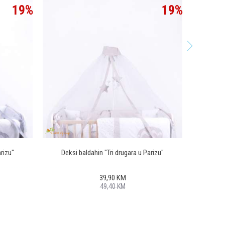
19
%
19
%
arizu"
Deksi baldahin "Tri drugara u Parizu"
Deksi
39,90
KM
49,40
KM