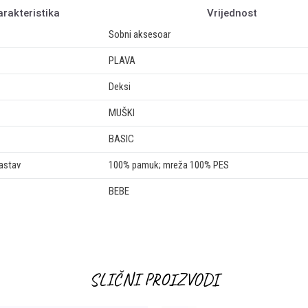
arakteristika
Vrijednost
Sobni aksesoar
PLAVA
Deksi
MUŠKI
BASIC
sastav
100% pamuk; mreža 100% PES
BEBE
Email
SLIČNI PROIZVODI