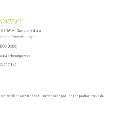
KONTAKT
IS TRADE- Company d.o.o.
tefana Provenčanog bb
4000 Doboj
osna i Hercegovina
53 207 142
. Svi artikli prikazani na sajtu su deo naše ponude i ne podrazumeva da