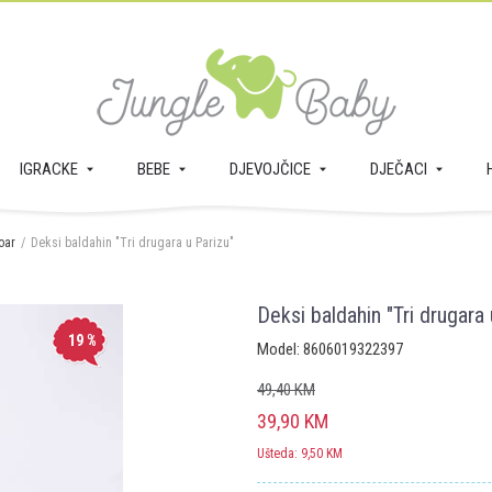
IGRACKE
BEBE
DJEVOJČICE
DJEČACI
oar
Deksi baldahin "Tri drugara u Parizu"
Deksi baldahin "Tri drugara 
19
%
Model:
8606019322397
49,40
KM
39,90
KM
Ušteda:
9,50
KM