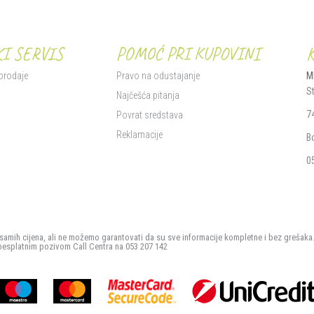
I SERVIS
POMOĆ PRI KUPOVINI
 prodaje
Pravo na odustajanje
M
S
i
Najčešća pitanja
7
Povrat sredstava
Reklamacije
B
0
samih cijena, ali ne možemo garantovati da su sve informacije kompletne i bez grešaka
besplatnim pozivom Call Centra na 053 207 142