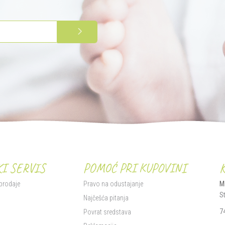
PRIJAVITE SE
I SERVIS
POMOĆ PRI KUPOVINI
 prodaje
Pravo na odustajanje
M
S
i
Najčešća pitanja
7
Povrat sredstava