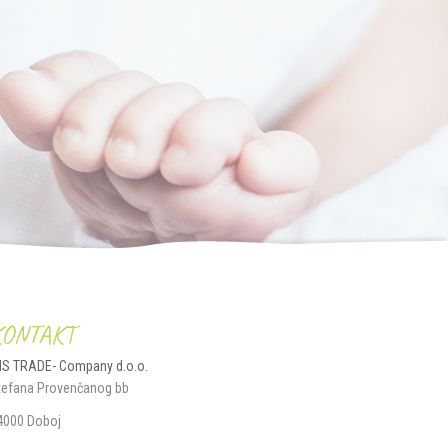
KONTAKT
IS TRADE- Company d.o.o.
tefana Provenčanog bb
4000 Doboj