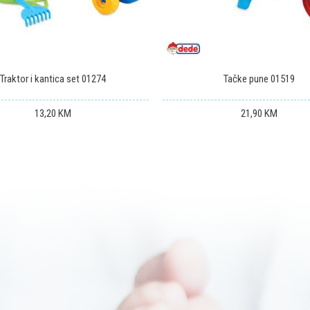
Traktor i kantica set 01274
Tačke pune 01519
13,20
KM
21,90
KM