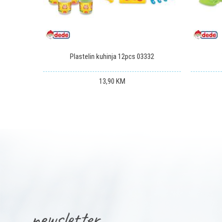
POŠALJI
03468
Plastelin kuhinja 12pcs 03332
13,90
KM
newsletter