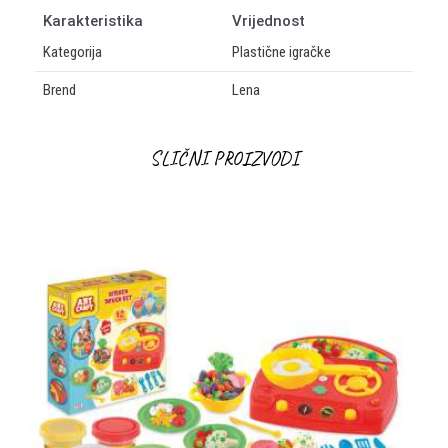
Karakteristika
Vrijednost
Kategorija
Plastične igračke
Brend
Lena
OSTAVI KOMENTAR
SLIČNI PROIZVODI
Ime/Nadimak
Email
Poruka