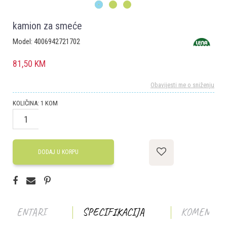
1
2
3
kamion za smeće
Model:
4006942721702
81,50
KM
Obavijesti me o sniženju
KOLIČINA:
1
KOM
DODAJ U KORPU
KOMENTARI
SPECIFIKACIJA
KOMENTAR