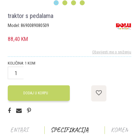
1
2
3
4
traktor s pedalama
Model:
8690089080509
88,40
KM
Obavijesti me o sniženju
KOLIČINA:
1
KOM
DODAJ U KORPU
KOMENTARI
SPECIFIKACIJA
KOMENTAR