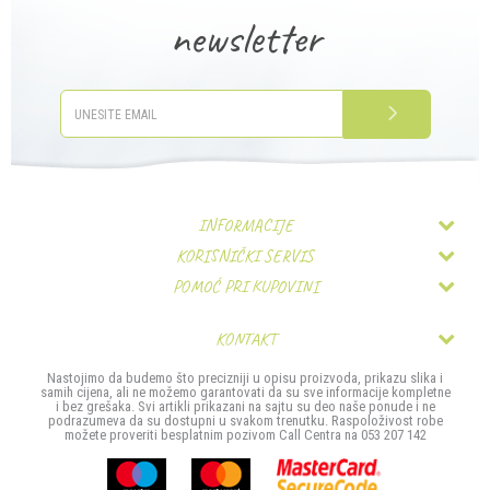
newsletter
PRIJAVITE SE
INFORMACIJE
KORISNIČKI SERVIS
O nama
POMOĆ PRI KUPOVINI
Uslovi korišćenja i prodaje
Zaposlenje
Pravo na odustajanje
Politika privatnosti
Kontakt
KONTAKT
Najčešća pitanja
Kako kupiti
MIS TRADE- Company d.o.o.
Nastojimo da budemo što precizniji u opisu proizvoda, prikazu slika i
Povrat sredstava
samih cijena, ali ne možemo garantovati da su sve informacije kompletne
Načini plaćanja
Stefana Provenčanog bb
i bez grešaka. Svi artikli prikazani na sajtu su deo naše ponude i ne
podrazumeva da su dostupni u svakom trenutku. Raspoloživost robe
Reklamacije
Isporuka
možete proveriti besplatnim pozivom Call Centra na 053 207 142
74000 Doboj
Zamjena artikla
Bosna i Hercegovina