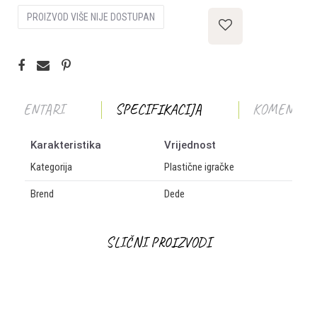
PROIZVOD VIŠE NIJE DOSTUPAN
KOMENTARI
SPECIFIKACIJA
KOMENTAR
Karakteristika
Vrijednost
Kategorija
Plastične igračke
Brend
Dede
OSTAVI KOMENTAR
SLIČNI PROIZVODI
Ime/Nadimak
Email