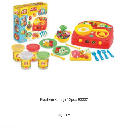
Poruka
POŠALJI
Plastelin kuhinja 12pcs 03332
13,90
KM