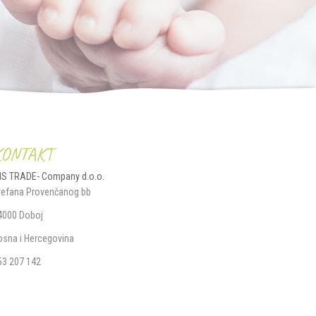
KONTAKT
IS TRADE- Company d.o.o.
tefana Provenčanog bb
4000 Doboj
osna i Hercegovina
53 207 142