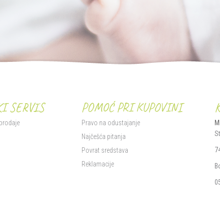
I SERVIS
POMOĆ PRI KUPOVINI
 prodaje
Pravo na odustajanje
M
S
i
Najčešća pitanja
7
Povrat sredstava
Reklamacije
B
0