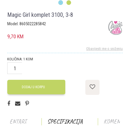
1
2
Magic Girl komplet 3100, 3-8
Model:
8605022285842
9,70
KM
Obavijesti me o sniženju
KOLIČINA:
1
KOM
DODAJ U KORPU
KOMENTARI
SPECIFIKACIJA
KOMENTAR