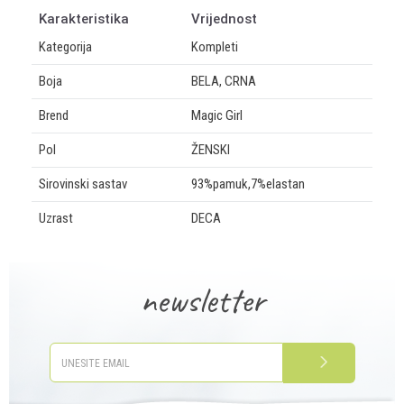
Karakteristika
Vrijednost
Kategorija
Kompleti
Boja
BELA, CRNA
Brend
Magic Girl
Pol
ŽENSKI
Sirovinski sastav
93%pamuk,7%elastan
Uzrast
DECA
OSTAVI KOMENTAR
newsletter
Ime/Nadimak
Email
PRIJAVITE SE