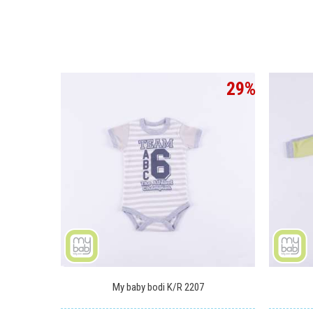
Ime/Nadimak
29
%
Poruka
POŠALJI
My baby bodi K/R 2207