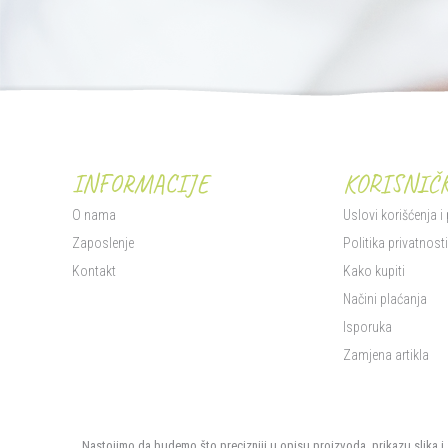
INFORMACIJE
KORISNIČK
O nama
Uslovi korišćenja i
Zaposlenje
Politika privatnost
Kontakt
Kako kupiti
Načini plaćanja
Isporuka
Zamjena artikla
Nastojimo da budemo što precizniji u opisu proizvoda, prikazu slika i 