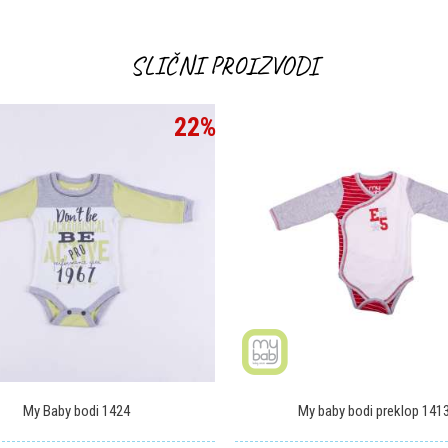
Email
SLIČNI PROIZVODI
22
%
My Baby bodi 1424
My baby bodi preklop 141