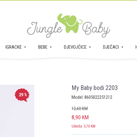
IGRACKE
BEBE
DJEVOJČICE
DJEČACI
My Baby bodi 2203
29
%
Model:
8605022251212
12,60
KM
8,90
KM
Ušteda:
3,70
KM