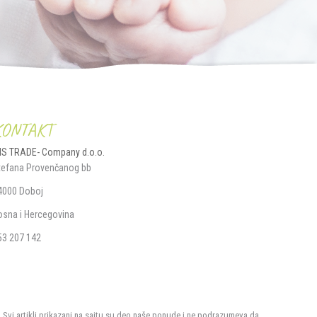
KONTAKT
IS TRADE- Company d.o.o.
tefana Provenčanog bb
4000 Doboj
osna i Hercegovina
53 207 142
. Svi artikli prikazani na sajtu su deo naše ponude i ne podrazumeva da