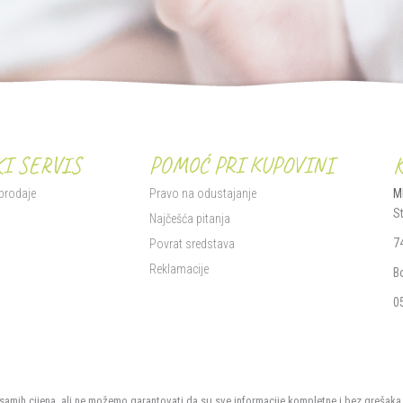
I SERVIS
POMOĆ PRI KUPOVINI
 prodaje
Pravo na odustajanje
M
S
i
Najčešća pitanja
7
Povrat sredstava
Reklamacije
B
0
samih cijena, ali ne možemo garantovati da su sve informacije kompletne i bez grešaka