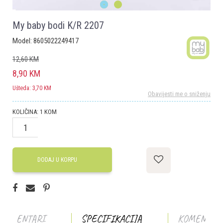
1
2
My baby bodi K/R 2207
Model:
8605022249417
12,60
KM
8,90
KM
Ušteda:
3,70
KM
Obavijesti me o sniženju
KOLIČINA:
1
KOM
DODAJ U KORPU
KOMENTARI
SPECIFIKACIJA
KOMENTAR