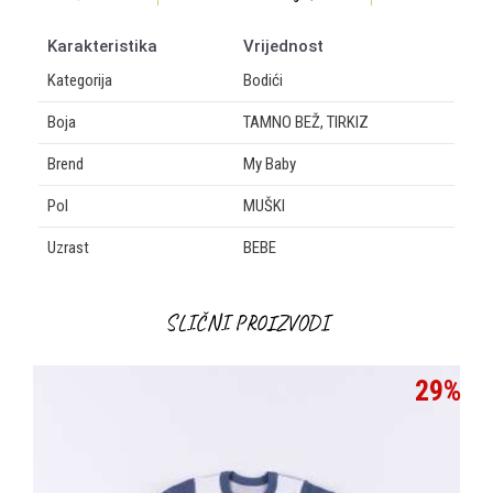
Karakteristika
Vrijednost
Kategorija
Bodići
Boja
TAMNO BEŽ, TIRKIZ
Brend
My Baby
Pol
MUŠKI
Uzrast
BEBE
OSTAVI KOMENTAR
SLIČNI PROIZVODI
Ime/Nadimak
29
%
Email