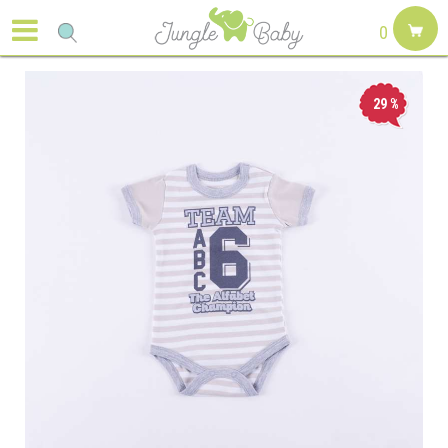
0
29
%