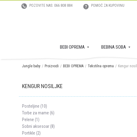
POZOVITE NAS: 066 808 884
POMOĆ ZA KUPOVINU
BEBI OPREMA
BEBINA SOBA
Jungle baby
Proizvodi
BEBI OPREMA
Tekstilna oprema
Kengur nosil
KENGUR NOSILJKE
Posteljine (10)
Torbe za mame (6)
Pelene (1)
Sobni aksesoar (8)
Portikle (2)