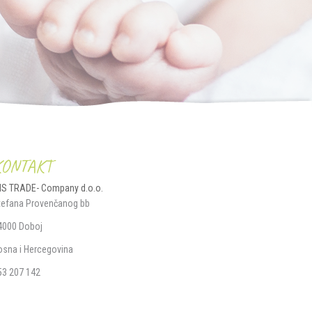
KONTAKT
IS TRADE- Company d.o.o.
tefana Provenčanog bb
4000 Doboj
osna i Hercegovina
53 207 142