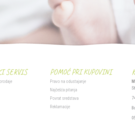
I SERVIS
POMOĆ PRI KUPOVINI
 prodaje
Pravo na odustajanje
M
S
i
Najčešća pitanja
7
Povrat sredstava
Reklamacije
B
0