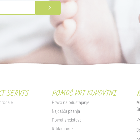
PRIJAVITE SE
I SERVIS
POMOĆ PRI KUPOVINI
 prodaje
Pravo na odustajanje
M
S
i
Najčešća pitanja
7
Povrat sredstava
Reklamacije
B