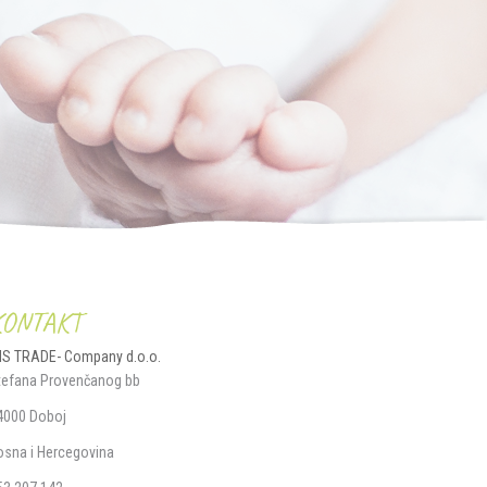
KONTAKT
IS TRADE- Company d.o.o.
tefana Provenčanog bb
4000 Doboj
osna i Hercegovina