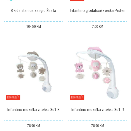
B kids stanica za igru Žirafa
Infantino glodalica/zvečka Prsten
104,50
KM
7,00
KM
Infantino muzička vrteška 3u1-B
Infantino muzička vrteška 3u1-R
78,90
KM
78,90
KM