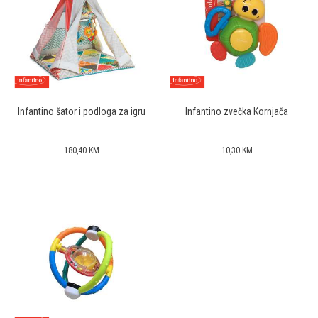
Infantino šator i podloga za igru
Infantino zvečka Kornjača
180,40
KM
10,30
KM