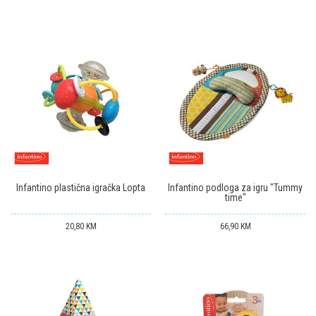
Infantino plastična igračka Lopta
Infantino podloga za igru "Tummy
time"
20,80
KM
66,90
KM