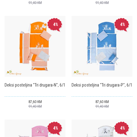
91,40
KM
91,40
KM
4
%
4
%
Deksi posteljina "Tri drugara-N", 6/1
Deksi posteljina "Tri drugara-P", 6/1
87,60
KM
87,60
KM
91,40
KM
91,40
KM
4
%
4
%