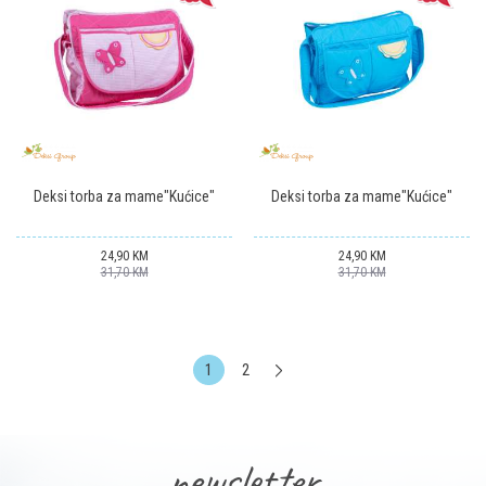
Deksi torba za mame"Kućice"
Deksi torba za mame"Kućice"
24,90
KM
24,90
KM
31,70
KM
31,70
KM
1
2
newsletter