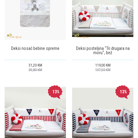
Deksi nosač bebine opreme
Deksi posteljina "Tri drugara na
moru", bež
31,20
KM
119,00
KM
35,80
KM
137,50
KM
13
%
13
%