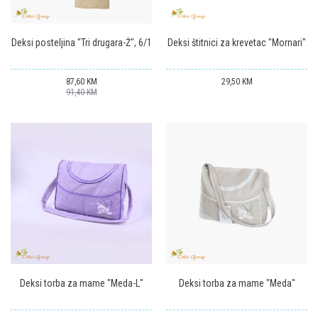
Deksi posteljina "Tri drugara-Ž", 6/1
Deksi štitnici za krevetac "Mornari"
87,60
KM
29,50
KM
91,40
KM
Deksi torba za mame "Meda-L"
Deksi torba za mame "Meda"