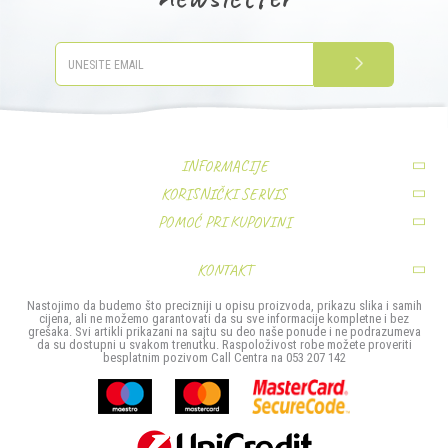
PRIJAVITE SE
INFORMACIJE
KORISNIČKI SERVIS
O nama
POMOĆ PRI KUPOVINI
Uslovi korišćenja i prodaje
Zaposlenje
Pravo na odustajanje
Politika privatnosti
Kontakt
KONTAKT
Najčešća pitanja
Kako kupiti
MIS TRADE- Company d.o.o.
Nastojimo da budemo što precizniji u opisu proizvoda, prikazu slika i samih
Povrat sredstava
cijena, ali ne možemo garantovati da su sve informacije kompletne i bez
Načini plaćanja
Stefana Provenčanog bb
grešaka. Svi artikli prikazani na sajtu su deo naše ponude i ne podrazumeva
da su dostupni u svakom trenutku. Raspoloživost robe možete proveriti
Reklamacije
Isporuka
besplatnim pozivom Call Centra na 053 207 142
74000 Doboj
Zamjena artikla
Ova web-stranica koristi kolačiće
Bosna i Hercegovina
Poštovani korisniče, naš sajt koristi cookies (kolačiće) u cilju poboljšanja korisničkog
053 207 142
iskustva. Ukoliko nastavite da pregledate i koristite našu Internet prodavnicu slažete se sa