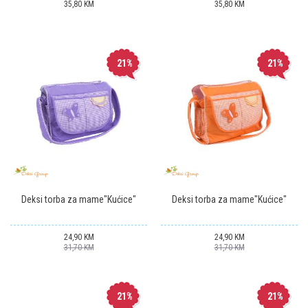
35,80
KM
35,80
KM
21
%
21
%
Deksi torba za mame"Kućice"
Deksi torba za mame"Kućice"
24,90
KM
24,90
KM
31,70
KM
31,70
KM
21
%
21
%