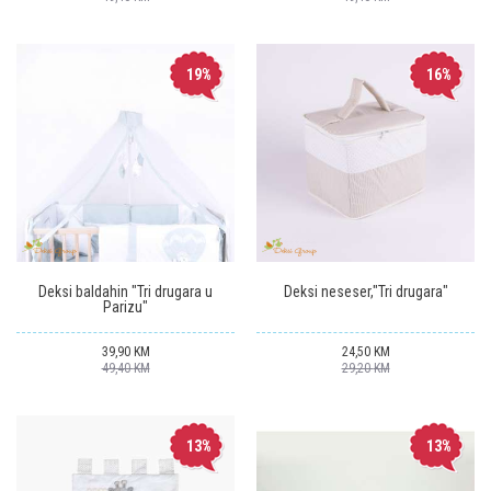
19
%
16
%
Deksi baldahin "Tri drugara u
Deksi neseser,"Tri drugara"
Parizu"
39,90
KM
24,50
KM
49,40
KM
29,20
KM
13
%
13
%