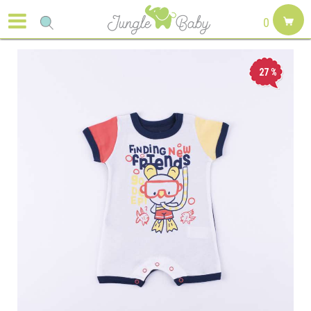
0
27
%