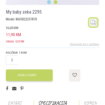
1
2
My baby zeka 2295
Model:
8605022257870
16,20
KM
11,90
KM
Ušteda:
4,30
KM
Obavijesti me o sniženju
KOLIČINA:
1
KOM
DODAJ U KORPU
KOMENTARI
SPECIFIKACIJA
KOMENTAR