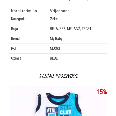
Karakteristika
Vrijednost
Kategorija
Zeke
Boja
BELA, BEŽ, MELANŽ, TEGET
Brend
My Baby
Pol
MUŠKI
Uzrast
BEBE
OSTAVI KOMENTAR
SLIČNI PROIZVODI
Ime/Nadimak
15
%
Email