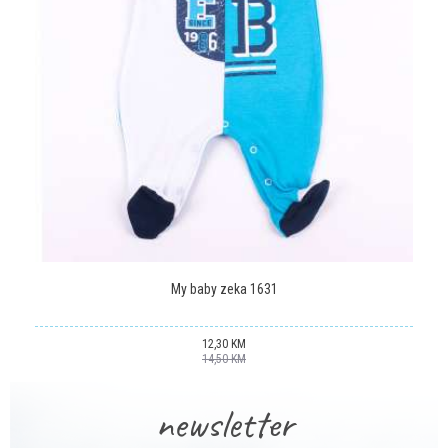
Poruka
POŠALJI
My baby zeka 1631
12,30
KM
14,50
KM
newsletter