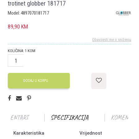
trotinet globber 181717
Model:
4897070181717
89,90
KM
Obavijesti me o sniženju
KOLIČINA:
1
KOM
DODAJ U KORPU
KOMENTARI
SPECIFIKACIJA
KOMENTAR
Karakteristika
Vrijednost