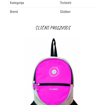
Kategorija
Trotineti
Brend
Globber
OSTAVI KOMENTAR
SLIČNI PROIZVODI
Ime/Nadimak
Email
Poruka