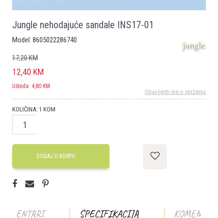
Jungle nehodajuće sandale INS17-01
Model:
8605022286740
17,20
KM
12,40
KM
Ušteda:
4,80
KM
Obavijesti me o sniženju
KOLIČINA:
1
KOM
DODAJ U KORPU
KOMENTARI
SPECIFIKACIJA
KOMENTAR