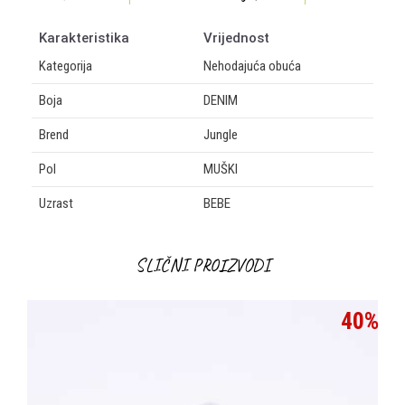
Karakteristika
Vrijednost
Kategorija
Nehodajuća obuća
Boja
DENIM
Brend
Jungle
Pol
MUŠKI
Uzrast
BEBE
OSTAVI KOMENTAR
SLIČNI PROIZVODI
Ime/Nadimak
0
%
40
%
Email