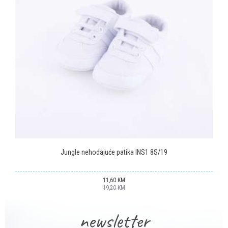
Poruka
POŠALJI
Jungle nehodajuće patika INS1 8S/19
11,60
KM
19,20
KM
newsletter