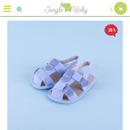
0
28
%