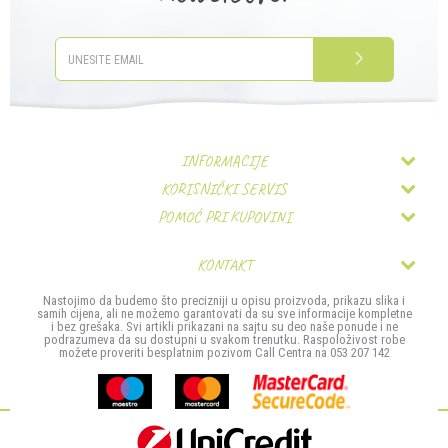
Email
PRIJAVITE SE
Poruka
INFORMACIJE
KORISNIČKI SERVIS
O nama
POMOĆ PRI KUPOVINI
Uslovi korišćenja i prodaje
Zaposlenje
Pravo na odustajanje
Politika privatnosti
Kontakt
KONTAKT
Najčešća pitanja
Kako kupiti
MIS TRADE- Company d.o.o.
Nastojimo da budemo što precizniji u opisu proizvoda, prikazu slika i
POŠALJI
Povrat sredstava
samih cijena, ali ne možemo garantovati da su sve informacije kompletne
Načini plaćanja
Stefana Provenčanog bb
i bez grešaka. Svi artikli prikazani na sajtu su deo naše ponude i ne
podrazumeva da su dostupni u svakom trenutku. Raspoloživost robe
Reklamacije
Isporuka
možete proveriti besplatnim pozivom Call Centra na 053 207 142
74000 Doboj
Zamjena artikla
Bosna i Hercegovina
053 207 142
Ova web-stranica koristi kolačiće