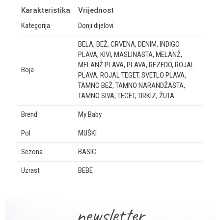
Karakteristika
Vrijednost
Kategorija
Donji dijelovi
BELA, BEŽ, CRVENA, DENIM, INDIGO
PLAVA, KIVI, MASLINASTA, MELANŽ,
MELANŽ PLAVA, PLAVA, REZEDO, ROJAL
Boja
PLAVA, ROJAL TEGET, SVETLO PLAVA,
TAMNO BEŽ, TAMNO NARANDŽASTA,
TAMNO SIVA, TEGET, TIRKIZ, ŽUTA
Brend
My Baby
Pol
MUŠKI
Sezona
BASIC
Uzrast
BEBE
OSTAVI KOMENTAR
newsletter
Ime/Nadimak