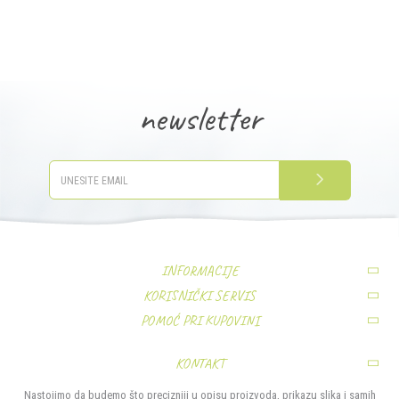
newsletter
PRIJAVITE SE
INFORMACIJE
KORISNIČKI SERVIS
O nama
POMOĆ PRI KUPOVINI
Uslovi korišćenja i prodaje
Zaposlenje
Pravo na odustajanje
Politika privatnosti
Kontakt
KONTAKT
Najčešća pitanja
Kako kupiti
MIS TRADE- Company d.o.o.
Nastojimo da budemo što precizniji u opisu proizvoda, prikazu slika i samih