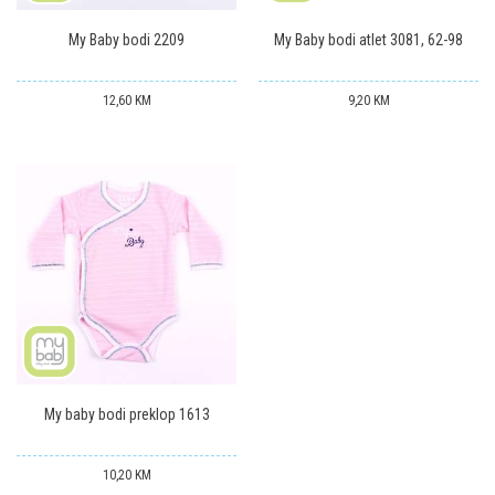
My Baby bodi 2209
My Baby bodi atlet 3081, 62-98
12,60
KM
9,20
KM
My baby bodi preklop 1613
10,20
KM