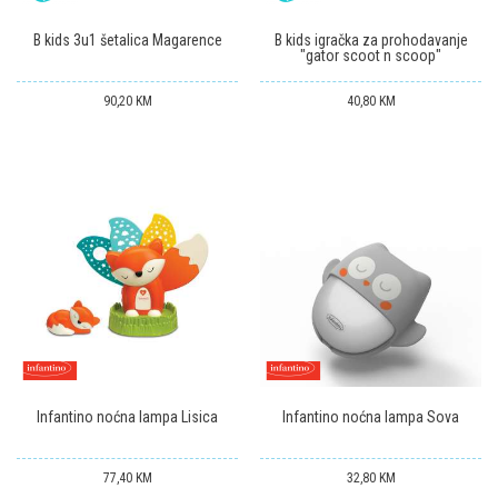
B kids 3u1 šetalica Magarence
B kids igračka za prohodavanje
"gator scoot n scoop"
90,20
KM
40,80
KM
Infantino noćna lampa Lisica
Infantino noćna lampa Sova
77,40
KM
32,80
KM