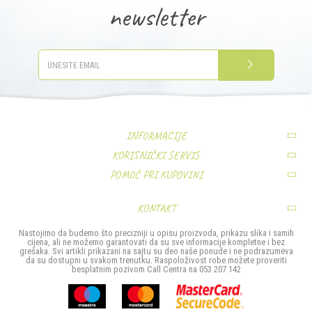
newsletter
PRIJAVITE SE
INFORMACIJE
KORISNIČKI SERVIS
O nama
POMOĆ PRI KUPOVINI
Uslovi korišćenja i prodaje
Zaposlenje
Pravo na odustajanje
Politika privatnosti
Kontakt
KONTAKT
Najčešća pitanja
Kako kupiti
MIS TRADE- Company d.o.o.
Nastojimo da budemo što precizniji u opisu proizvoda, prikazu slika i samih
Povrat sredstava
cijena, ali ne možemo garantovati da su sve informacije kompletne i bez
Načini plaćanja
Stefana Provenčanog bb
grešaka. Svi artikli prikazani na sajtu su deo naše ponude i ne podrazumeva
da su dostupni u svakom trenutku. Raspoloživost robe možete proveriti
Reklamacije
Isporuka
besplatnim pozivom Call Centra na 053 207 142
74000 Doboj
Zamjena artikla
Ova web-stranica koristi kolačiće
Bosna i Hercegovina